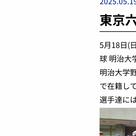
2025.05.1
東京
5月18日
球 明治大
明治大学野
で在籍し
選手達に