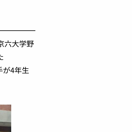
東京六大学野
た
手が4年生