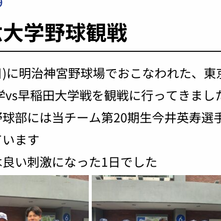
9
六大学野球観戦
(日)に明治神宮野球場でおこなわれた、
学vs早稲田大学戦を観戦に行ってきまし
球部には当チーム第20期生今井英寿選
ています
は良い刺激になった1日でした