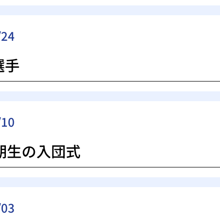
/24
選手
/10
8期生の入団式
/03